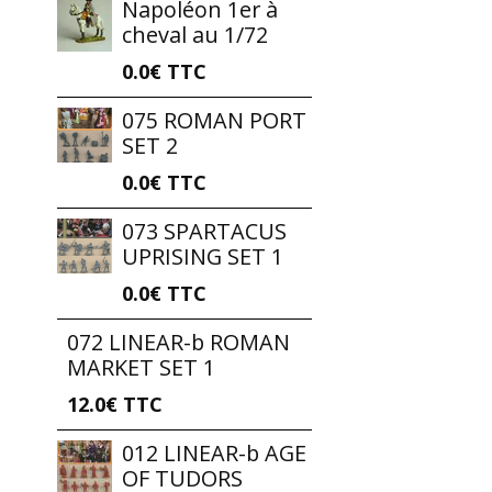
Napoléon 1er à
cheval au 1/72
0.0€
TTC
075 ROMAN PORT
SET 2
0.0€
TTC
073 SPARTACUS
UPRISING SET 1
0.0€
TTC
072 LINEAR-b ROMAN
MARKET SET 1
12.0€
TTC
012 LINEAR-b AGE
OF TUDORS